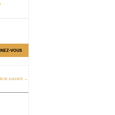
s
NEZ-VOUS
ticle suivant
→